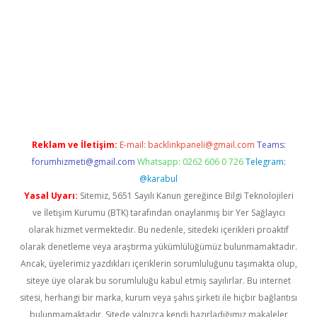
t yeni giriş adresi
betexper.xyz
Reklam ve İletişim:
E-mail:
backlinkpaneli@gmail.com
Teams:
forumhizmeti@gmail.com
Whatsapp: 0262 606 0 726
Telegram:
@karabul
Yasal Uyarı:
Sitemiz, 5651 Sayılı Kanun gereğince Bilgi Teknolojileri
ve İletişim Kurumu (BTK) tarafından onaylanmış bir Yer Sağlayıcı
olarak hizmet vermektedir. Bu nedenle, sitedeki içerikleri proaktif
olarak denetleme veya araştırma yükümlülüğümüz bulunmamaktadır.
Ancak, üyelerimiz yazdıkları içeriklerin sorumluluğunu taşımakta olup,
siteye üye olarak bu sorumluluğu kabul etmiş sayılırlar. Bu internet
sitesi, herhangi bir marka, kurum veya şahıs şirketi ile hiçbir bağlantısı
bulunmamaktadır. Sitede yalnızca kendi hazırladığımız makaleler