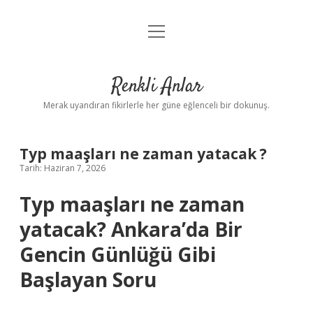
menüyü
Anasayfa
aç
Gizlilik Politikası
Renkli Anlar
Yasal Uyarı
Merak uyandıran fikirlerle her güne eğlenceli bir dokunuş.
Hakkımızda
Typ maaşları ne zaman yatacak ?
Tarih: Haziran 7, 2026
Typ maaşları ne zaman
yatacak? Ankara’da Bir
Gencin Günlüğü Gibi
Başlayan Soru