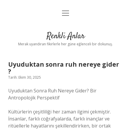
menüyü
Anasayfa
aç
Gizlilik Politikası
Renkli Anlar
Yasal Uyarı
Merak uyandıran fikirlerle her güne eğlenceli bir dokunuş.
Hakkımızda
Uyuduktan sonra ruh nereye gider
?
Tarih: Ekim 30, 2025
Uyuduktan Sonra Ruh Nereye Gider? Bir
Antropolojik Perspektif
Kültürlerin çeşitliliği her zaman ilgimi çekmiştir.
İnsanlar, farklı coğrafyalarda, farklı inançlar ve
ritüellerle hayatlarını şekillendirirken, bir ortak