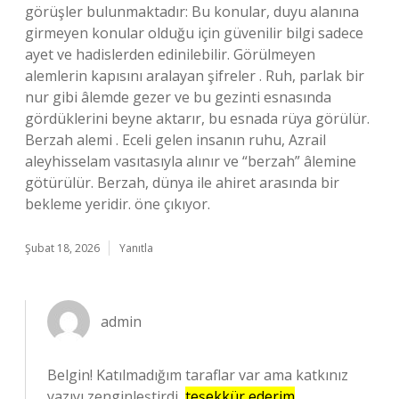
görüşler bulunmaktadır: Bu konular, duyu alanına
girmeyen konular olduğu için güvenilir bilgi sadece
ayet ve hadislerden edinilebilir. Görülmeyen
alemlerin kapısını aralayan şifreler . Ruh, parlak bir
nur gibi âlemde gezer ve bu gezinti esnasında
gördüklerini beyne aktarır, bu esnada rüya görülür.
Berzah alemi . Eceli gelen insanın ruhu, Azrail
aleyhisselam vasıtasıyla alınır ve “berzah” âlemine
götürülür. Berzah, dünya ile ahiret arasında bir
bekleme yeridir. öne çıkıyor.
Şubat 18, 2026
Yanıtla
admin
Belgin! Katılmadığım taraflar var ama katkınız
yazıyı zenginleştirdi,
teşekkür ederim
.