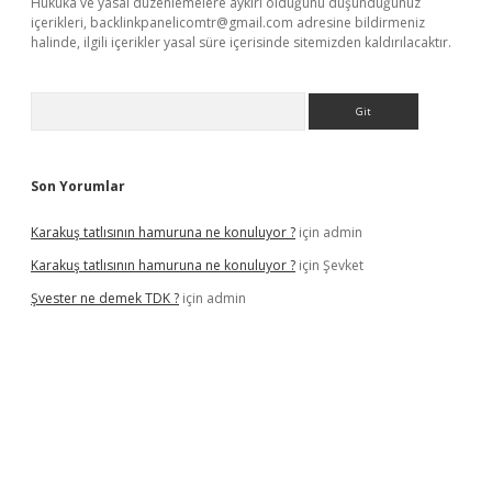
Hukuka ve yasal düzenlemelere aykırı olduğunu düşündüğünüz
içerikleri,
backlinkpanelicomtr@gmail.com
adresine bildirmeniz
halinde, ilgili içerikler yasal süre içerisinde sitemizden kaldırılacaktır.
Arama
Son Yorumlar
Karakuş tatlısının hamuruna ne konuluyor ?
için
admin
Karakuş tatlısının hamuruna ne konuluyor ?
için
Şevket
Şvester ne demek TDK ?
için
admin
yeni giriş adresi
betexper.xyz