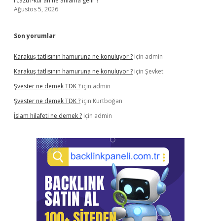
i’câzü’l-kur’ân ne anlama gelir ?
Ağustos 5, 2026
Son yorumlar
Karakuş tatlısının hamuruna ne konuluyor ?
için
admin
Karakuş tatlısının hamuruna ne konuluyor ?
için
Şevket
Şvester ne demek TDK ?
için
admin
Şvester ne demek TDK ?
için
Kurtboğan
İslam hilafeti ne demek ?
için
admin