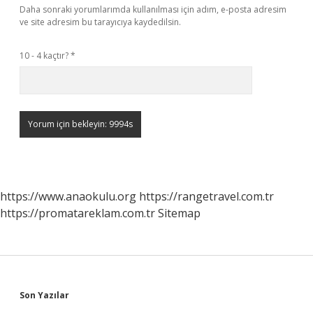
Daha sonraki yorumlarımda kullanılması için adım, e-posta adresim
ve site adresim bu tarayıcıya kaydedilsin.
10 - 4 kaçtır?
*
https://www.anaokulu.org
https://rangetravel.com.tr
https://promatareklam.com.tr
Sitemap
Sidebar
Son Yazılar