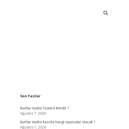
Sidebar
Son Yazılar
elexbet yeni giriş adresi
betexper.xyz
Kurtlar Vadisi Testere Kimdir ?
Ağustos 7, 2026
Kurtlar Vadisi Kaos’ta hangi oyuncular olacak ?
Ağustos 7, 2026