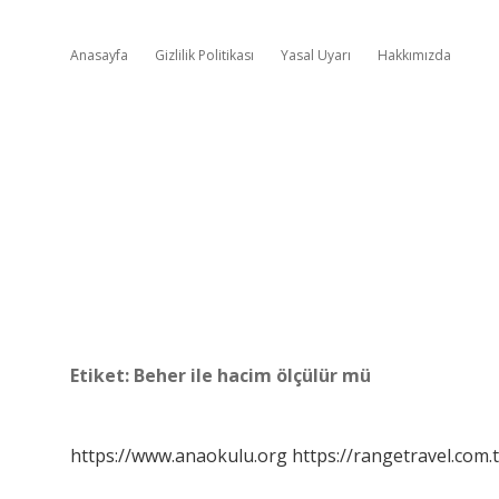
Anasayfa
Gizlilik Politikası
Yasal Uyarı
Hakkımızda
Etiket:
Beher ile hacim ölçülür mü
https://www.anaokulu.org
https://rangetravel.com.t