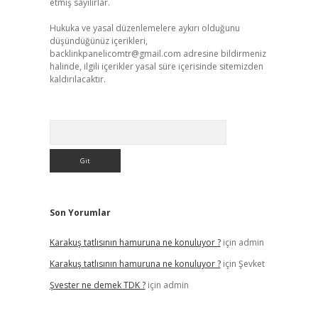
etmiş sayılırlar.
Hukuka ve yasal düzenlemelere aykırı olduğunu
düşündüğünüz içerikleri,
backlinkpanelicomtr@gmail.com
adresine bildirmeniz
halinde, ilgili içerikler yasal süre içerisinde sitemizden
kaldırılacaktır.
Arama
Son Yorumlar
Karakuş tatlısının hamuruna ne konuluyor ?
için
admin
Karakuş tatlısının hamuruna ne konuluyor ?
için
Şevket
Şvester ne demek TDK ?
için
admin