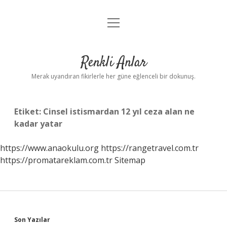
menüyü
Anasayfa
aç
Gizlilik Politikası
Renkli Anlar
Yasal Uyarı
Merak uyandıran fikirlerle her güne eğlenceli bir dokunuş.
Hakkımızda
Etiket:
Cinsel istismardan 12 yıl ceza alan ne
kadar yatar
https://www.anaokulu.org
https://rangetravel.com.tr
https://promatareklam.com.tr
Sitemap
Sidebar
Son Yazılar