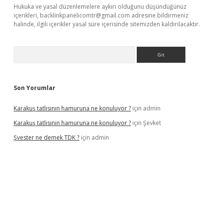
Hukuka ve yasal düzenlemelere aykırı olduğunu düşündüğünüz
içerikleri,
backlinkpanelicomtr@gmail.com
adresine bildirmeniz
halinde, ilgili içerikler yasal süre içerisinde sitemizden kaldırılacaktır.
Arama
Son Yorumlar
Karakuş tatlısının hamuruna ne konuluyor ?
için
admin
Karakuş tatlısının hamuruna ne konuluyor ?
için
Şevket
Şvester ne demek TDK ?
için
admin
er.xyz