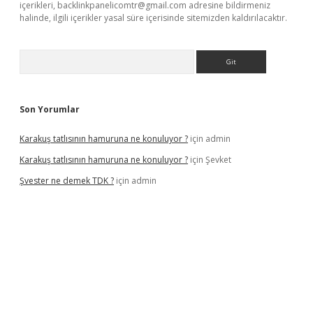
içerikleri,
backlinkpanelicomtr@gmail.com
adresine bildirmeniz
halinde, ilgili içerikler yasal süre içerisinde sitemizden kaldırılacaktır.
Arama
Son Yorumlar
Karakuş tatlısının hamuruna ne konuluyor ?
için
admin
Karakuş tatlısının hamuruna ne konuluyor ?
için
Şevket
Şvester ne demek TDK ?
için
admin
er.xyz