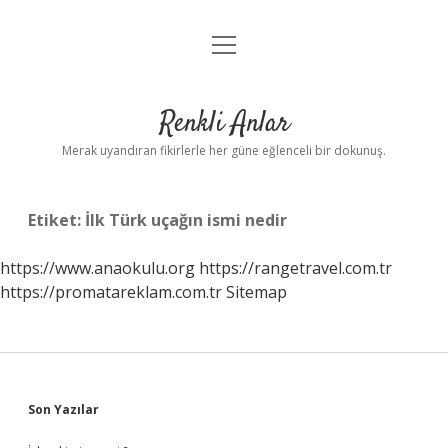
menüyü
Anasayfa
aç
Gizlilik Politikası
Renkli Anlar
Yasal Uyarı
Merak uyandıran fikirlerle her güne eğlenceli bir dokunuş.
Hakkımızda
Etiket:
İlk Türk uçağın ismi nedir
https://www.anaokulu.org
https://rangetravel.com.tr
https://promatareklam.com.tr
Sitemap
Sidebar
Son Yazılar