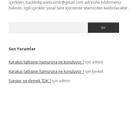
içerikleri,
backlinkpanelicomtr@gmail.com
adresine bildirmeniz
halinde, ilgili içerikler yasal süre içerisinde sitemizden kaldırılacaktır.
Arama
Son Yorumlar
Karakuş tatlısının hamuruna ne konuluyor ?
için
admin
Karakuş tatlısının hamuruna ne konuluyor ?
için
Şevket
Şvester ne demek TDK ?
için
admin
r.xyz