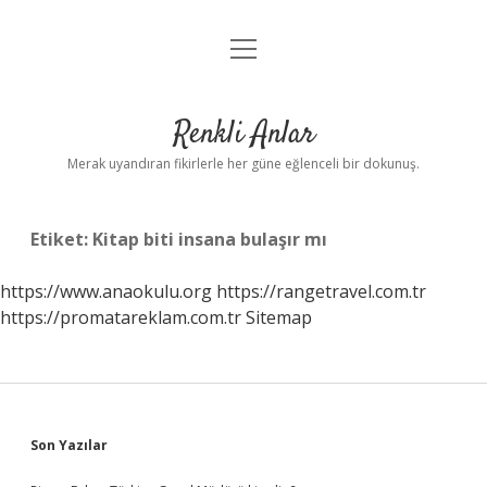
menüyü
Anasayfa
aç
Gizlilik Politikası
Renkli Anlar
Yasal Uyarı
Merak uyandıran fikirlerle her güne eğlenceli bir dokunuş.
Hakkımızda
Etiket:
Kitap biti insana bulaşır mı
https://www.anaokulu.org
https://rangetravel.com.tr
https://promatareklam.com.tr
Sitemap
Sidebar
Son Yazılar