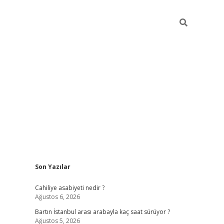
Sidebar
Son Yazılar
elexbet yeni giriş adresi
betexper.xyz
Cahiliye asabiyeti nedir ?
Ağustos 6, 2026
Bartın İstanbul arası arabayla kaç saat sürüyor ?
Ağustos 5, 2026