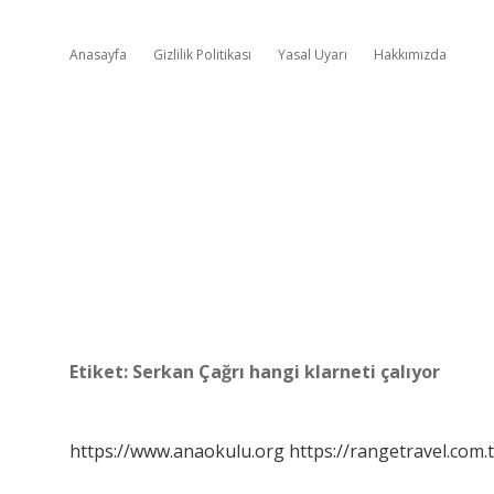
Anasayfa
Gizlilik Politikası
Yasal Uyarı
Hakkımızda
Etiket:
Serkan Çağrı hangi klarneti çalıyor
https://www.anaokulu.org
https://rangetravel.com.t