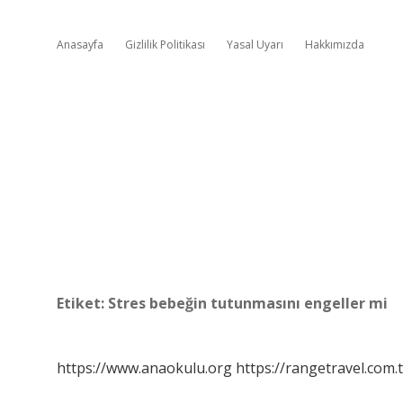
Anasayfa
Gizlilik Politikası
Yasal Uyarı
Hakkımızda
Etiket:
Stres bebeğin tutunmasını engeller mi
https://www.anaokulu.org
https://rangetravel.com.t