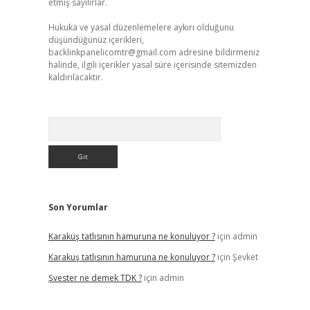
etmiş sayılırlar.
Hukuka ve yasal düzenlemelere aykırı olduğunu
düşündüğünüz içerikleri,
backlinkpanelicomtr@gmail.com
adresine bildirmeniz
halinde, ilgili içerikler yasal süre içerisinde sitemizden
kaldırılacaktır.
Arama
Son Yorumlar
Karakuş tatlısının hamuruna ne konuluyor ?
için
admin
Karakuş tatlısının hamuruna ne konuluyor ?
için
Şevket
Şvester ne demek TDK ?
için
admin