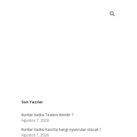
Sidebar
Son Yazılar
elexbet yeni giriş adresi
betexper.xyz
Kurtlar Vadisi Testere Kimdir ?
Ağustos 7, 2026
Kurtlar Vadisi Kaos’ta hangi oyuncular olacak ?
Ağustos 7, 2026