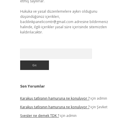
etmiş sayılırlar.
Hukuka ve yasal düzenlemelere aykırı olduğunu
düşündüğünüz içerikleri,
backlinkpanelicomtr@gmail.com
adresine bildirmeniz
halinde, ilgili içerikler yasal süre içerisinde sitemizden
kaldırılacaktır.
Arama
Son Yorumlar
Karakuş tatlısının hamuruna ne konuluyor ?
için
admin
Karakuş tatlısının hamuruna ne konuluyor ?
için
Şevket
Şvester ne demek TDK ?
için
admin