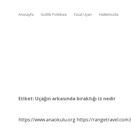
Anasayfa
Gizlilik Politikası
Yasal Uyarı
Hakkımızda
Etiket:
Uçağın arkasında bıraktığı iz nedir
https://www.anaokulu.org
https://rangetravel.com.t