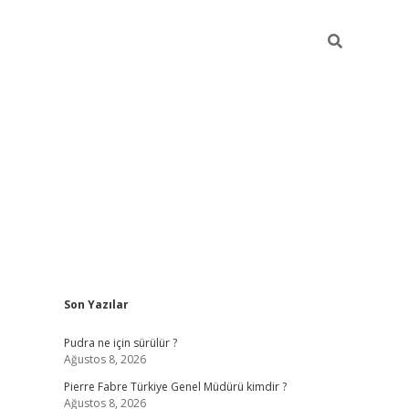
Sidebar
Son Yazılar
elexbet yeni giriş adres
Pudra ne için sürülür ?
Ağustos 8, 2026
Pierre Fabre Türkiye Genel Müdürü kimdir ?
Ağustos 8, 2026